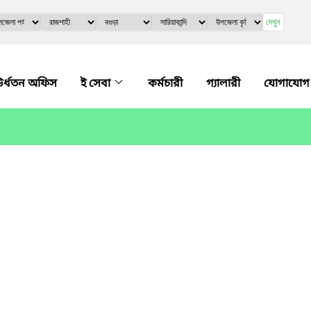
দেখুন
র্ধতন অফিস
ই সেবা
কর্মচারী
গ্যালারী
যোগাযোগ