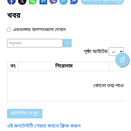
আপনার মতামত প্রদান করুন
খবর
এডভান্সড অপশনগুলো দেখান
পৃষ্ঠা আইটেম
নং
শিরোনাম
ফাইল
কোনো তথ্য পাওয়া য
আর্কাইভ দেখুন
এই কনটেন্টটি শেয়ার করতে ক্লিক করুন